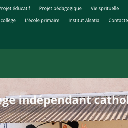
Projet éducatif
Projet pédagogique
Vie sprituelle
 collège
L'école primaire
Institut Alsatia
Contacte
ège indépendant catho